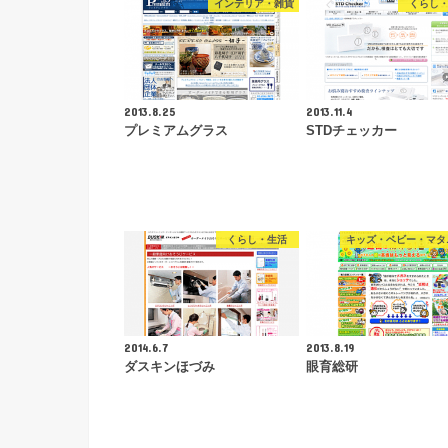
インテリア・雑貨
くらし
2013.8.25
2013.11.4
プレミアムグラス
STDチェッカー
くらし・生活
キッズ・ベビー・マタ
2014.6.7
2013.8.19
ダスキンほづみ
眼育総研