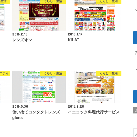
・生活
くらし・生活
くらし・生活
2016.2.16
2015.1.14
レンズオン
KILAT
ニティ
くらし・生活
くらし・生活
2016.5.30
2016.2.28
使い捨てコンタクトレンズ
イエコック料理代行サービス
glens