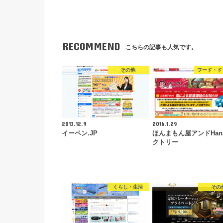
RECOMMEND
こちらの記事も人気です。
その他
フード・ド
2013.12.9
2016.1.29
イーペン.JP
ほんまもん屋アンドHan
クトリー
くらし・生活
その