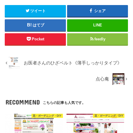
ツイート
シェア
はてブ
LINE
Pocket
feedly
お医者さんのひざベルト《薄手しっかりタイプ》
点心庵
RECOMMEND
こちらの記事も人気です。
花・ガーデニング・DIY
花・ガーデニング・DIY