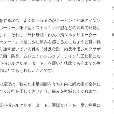
をする場合、よく使われるのがテーピングや靴のインソ
ポーター、靴下型・ストッキング型などの装具で対処し
ます。それは『外反母趾・内反小指シルクサポーター
ータート』は足に少し痛みを感じる方にちょうど良い靴
ら通常履いている靴も『外反母趾・内反小指シルクサポ
抗菌・防臭、ムレにくいシルクプロテイン加工仕様にな
小指シルクサポータート』を履いた状態でも今までの生
のはとてもうれしいことです。
の原理は、弛んだ中足関節をうち方向に締め指が全体に
たり歩行を正しくさせたり、痛みを軽減してくれます。
反小指シルクサポータート』通販サイトを一度ご利用に