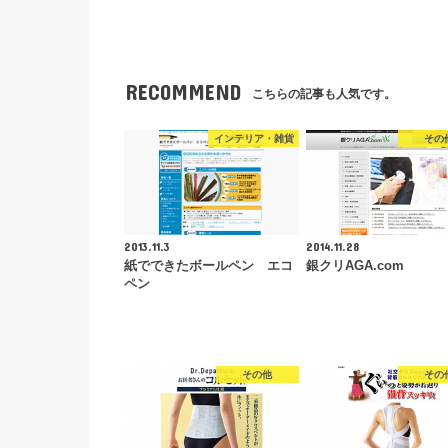
RECOMMEND
こちらの記事も人気です。
インテリア・雑貨
その
2013.11.3
2014.11.28
紙でできたボールペン エコ
銀クリAGA.com
ペン
その他
その