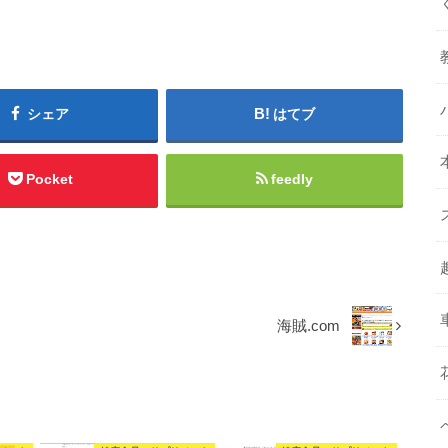
シェア
はてブ
Pocket
feedly
海賊.com