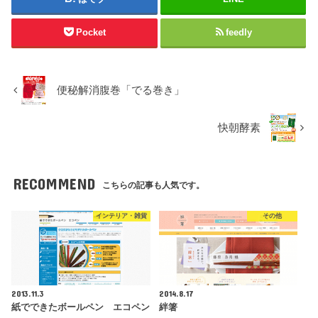
Pocket
feedly
便秘解消腹巻「でる巻き」
快朝酵素
RECOMMEND
こちらの記事も人気です。
インテリア・雑貨
その他
2013.11.3
2014.8.17
紙でできたボールペン エコペン
絆箸