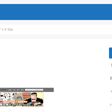
ドットコム
B