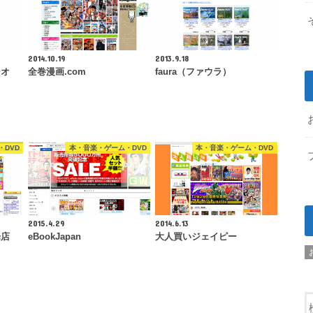
2014.10.19
2013.9.18
ジオ
全巻漫画.com
faura（ファウラ）
DVD
本・音楽・ゲーム・DVD
本・音楽・ゲーム・DVD
2015.4.29
2014.6.13
場店
eBookJapan
大人買いジェイピー