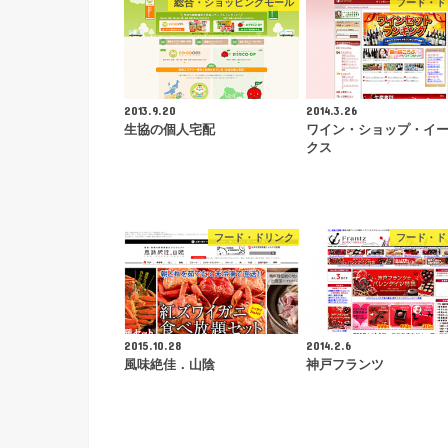
総合・ショッピングモール
フード・ド
2013.9.20
2014.3.26
生協の個人宅配
ワイン・ショップ・イ
クス
フード・ドリンク
フード・ド
2015.10.28
2014.2.6
風味絶佳．山陰
神戸フランツ