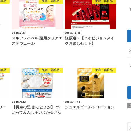
化粧品
美容・化粧品
美容・化粧品
2016.7.8
2013.10.18
マキアレイベル 薬用クリアエ
江原道・【ハイビジョンメイ
ステヴェール
クお試しセット】
化粧品
美容・化粧品
美容・化粧品
2016.4.12
2013.11.26
クリー
【長寿の里 あっとよか】 つ
ジュエルゴールドローション
かってみんしゃいよか石けん