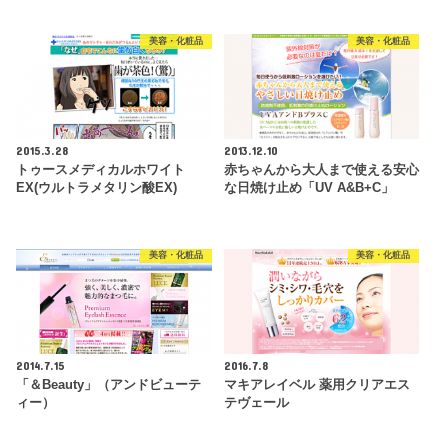
美容・化粧品
美容・化粧品
2015.3.28
2013.12.10
トゥースメディカルホワイト
赤ちゃんから大人まで使える安心
EX(ウルトラメタリン酸EX)
な日焼け止め「UV A&B+C」
美容・化粧品
美容・化粧品
2014.7.15
2016.7.8
「＆Beauty」（アンドビューテ
マキアレイベル 薬用クリアエス
ィー）
テヴェール