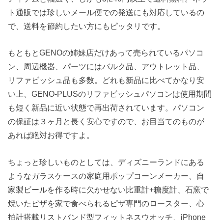
ト通販では珍しいメール便での発送にも対応しているの
で、送料を節約したい方にもピッタリです。
もともとGENOの姉妹店だけあって売られているパソコ
ン、周辺機器、パーツにはバルク品、アウトレット品、
リファビッシュ品も多数。どれも新品に比べてかなり安
い上、GENO-PLUSのリファビッシュパソコンは使用期間
も短く新品に近い状態で再出荷されています。パソコン
の保証は３ヶ月と長く安心ですので、お目当てのものが
あれば絶対お得ですよ。
ちょっと珍しいものとしては、ディズニーランドにある
ようなガラスケースの家庭用ポップコーンメーカー、自
家製ビールを作る時に欠かせない比重計+糖度計、石窯で
焼いたピザを家で食べられるピザ専門のロースター、心
拍計搭載リストバンド型フィットネスウオッチ、iPhone