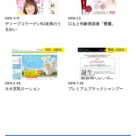
2013.9.17
2016.1.6
ディープコラーゲンRJ未来のう
口もと年齢美容液「豊麗」
るおい
美容・化粧品
美容・化粧品
2014.3.20
2014.7.26
ネオ豆乳ローション
プレミアムブラックシャンプー